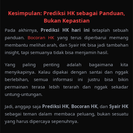
Kesimpulan: Prediksi HK sebagai Panduan,
Bukan Kepastian
Pada akhirnya,
Prediksi HK hari ini
tetaplah sebuah
panduan.
Bocoran HK
yang terus diperbarui memang
membantu melihat arah, dan Syair HK bisa jadi tambahan
insight, tapi semuanya tidak bisa menjamin hasil.
Yang paling penting adalah bagaimana kita
menyikapinya. Kalau dipakai dengan santai dan nggak
berlebihan, semua informasi ini justru bisa bikin
permainan terasa lebih terarah dan nggak sekadar
untung-untungan.
Jadi, anggap saja
Prediksi HK
,
Bocoran HK
, dan
Syair HK
sebagai teman dalam membaca peluang, bukan sesuatu
yang harus dipercaya sepenuhnya.