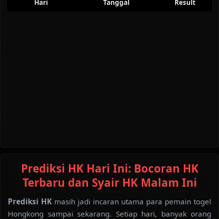
Hari
Tanggal
Result
Prediksi HK Hari Ini: Bocoran HK
Terbaru dan Syair HK Malam Ini
Prediksi HK
masih jadi incaran utama para pemain togel
Hongkong sampai sekarang. Setiap hari, banyak orang