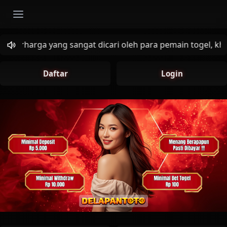
rharga yang sangat dicari oleh para pemain togel, khus
Daftar
Login